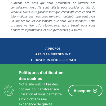
publions des liens qui nous permettent de toucher des
commissions lorsqu'ils sont utilisés pour accéder au site du
vendeur. Nous vous garantissons que cela n'influence en rien les
informations que nous vous donnons, toutefois, cela peut avoir
un impact sur les classements que nous vous donnons. Cette
pratique ne vise qu'à récompenser notre travail pour vous
donner les informations les plus pertinentes qui soient.
A PROPOS
ARTICLE HÉBERGEMENT
TROUVER UN HÉBERGEUR WEB
CONDITION D'UTILISATION
CONTACT
Politiques d'utilisation
des cookies
Notre site web utilise des
cookies pour analyser son
Accepter
utilisation et vous permettre
ainsi d'obtenir une
expérience de qualité.