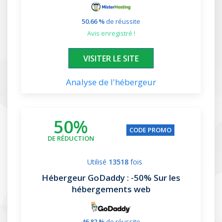
50.66 %
de réussite
avis enregistré !
XXXXXX
VISITER LE SITE
Analyse de l'hébergeur
50%
CODE PROMO
DE RÉDUCTION
Utilisé
13518
fois
Hébergeur GoDaddy
: -50% Sur les
hébergements web
46.82 %
de réussite