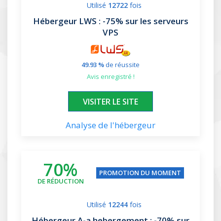
Utilisé
12722
fois
Hébergeur LWS
: -75% sur les serveurs
VPS
49.93 %
de réussite
avis enregistré !
XXXXXX
VISITER LE SITE
Analyse de l'hébergeur
70%
PROMOTION DU MOMENT
DE RÉDUCTION
Utilisé
12244
fois
Hébergeur A-a hebergement
: -70% sur