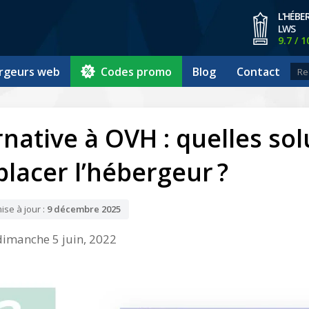
L'HÉBE
LWS
9.7 / 1
rgeurs web
Codes promo
Blog
Contact
rnative à OVH : quelles so
lacer l’hébergeur ?
ise à jour :
9 décembre 2025
 dimanche 5 juin, 2022