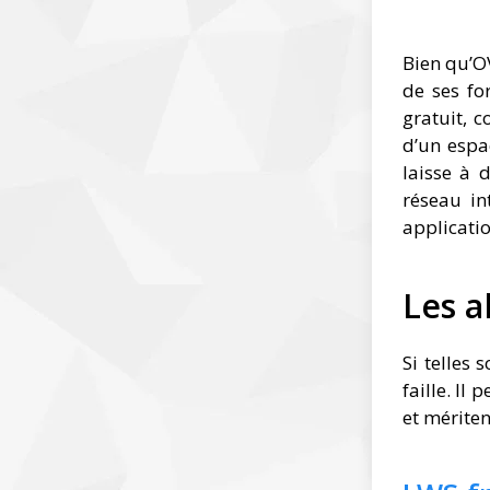
Bien qu’O
de ses fo
gratuit, 
d’un espa
laisse à 
réseau in
applicatio
Les a
Si telles 
faille. Il
et mériten