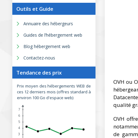
Outils et Guide
Annuaire des hébergeurs
Guides de l’hébergement web
Blog hébergement web
Contactez-nous
Tendance des prix
OVH ou OV
Prix moyen des hébergements WEB de
hébergean
ces 12 derniers mois (offres standard à
Datacente
environ 100 Go d'espace web)
qualité gr
7
6
OVH offre
5
notamment
4
de gamme
3