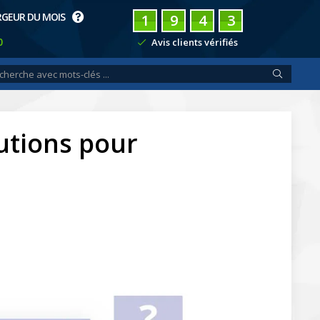
RGEUR DU MOIS
1
9
4
3
0
Avis clients vérifiés
lutions pour