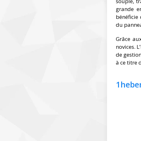
souple, t
grande en
bénéficie
du pannea
Grâce aux
novices. L
de gestion
à ce titre
1hebe