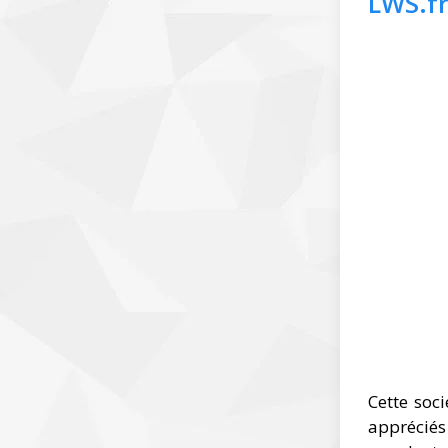
LWS.f
Cette soc
appréciés