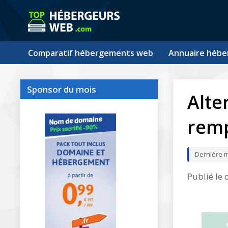
Comparatif hébergements web
Annuaire hébe
Sponsor du mois
Alte
remp
Dernière m
Publié le